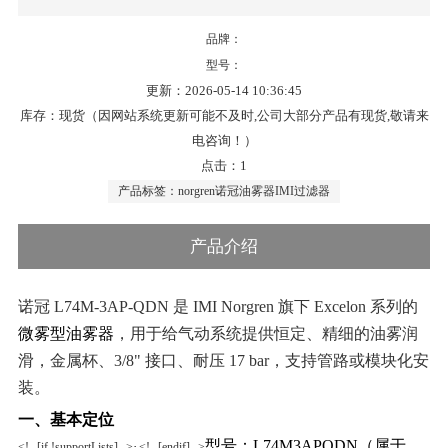
品牌：
型号：
更新：2026-05-14 10:36:45
库存：现货（因网站系统更新可能不及时,公司大部分产品有现货,敬请来
电咨询！）
点击：1
产品标签：
norgren
诺冠
油雾器
IMI
过滤器
产品介绍
诺冠
L74M-3AP-QDN 是 IMI Norgren 旗下 Excelon 系列的
微雾型油雾器
，用于给气动系统提供恒定、精细的油雾润
滑，金属杯、
3/8" 接口、耐压 17 bar，支持管路或模块化安
装。
一、基本定位
型号：
L74M3APQDN
（属于
·
<!--[if !supportLists]-->
<!--[endif]-->