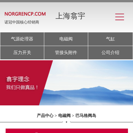
上海翕宇
诺冠中国核心经销商
气源处理器
电磁阀
气缸
压力开关
管接头附件
公司介绍
产品中心
>
电磁阀
>
巴马格阀岛