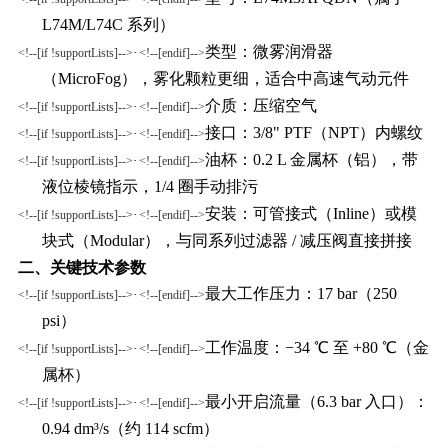
L74M/L74C 系列）
类型：
微雾润滑器
·
<!--[if !supportLists]-->
<!--[endif]-->
（
MicroFog）
，雾化颗粒更细，适合中高速气动元件
介质：
压缩空气
·
<!--[if !supportLists]-->
<!--[endif]-->
接口：
3/8" PTF（NPT）内螺纹
·
<!--[if !supportLists]-->
<!--[endif]-->
油杯：
0.2 L 金属杯（铝）
，带
·
<!--[if !supportLists]-->
<!--[endif]-->
液位棱镜指示，
1/4 圈手动排污
安装：可
管接式（
Inline）或模
·
<!--[if !supportLists]-->
<!--[endif]-->
块式（Modular）
，与同系列过滤器
/ 减压阀直接拼接
二、关键技术参数
最大工作压力：
17 bar（250
·
<!--[if !supportLists]-->
<!--[endif]-->
psi）
工作温度：
−34 ℃ 至 +80 ℃
（金
·
<!--[if !supportLists]-->
<!--[endif]-->
属杯）
最小开启流量（
6.3 bar 入口）：
·
<!--[if !supportLists]-->
<!--[endif]-->
0.94 dm³/s（约 114 scfm）