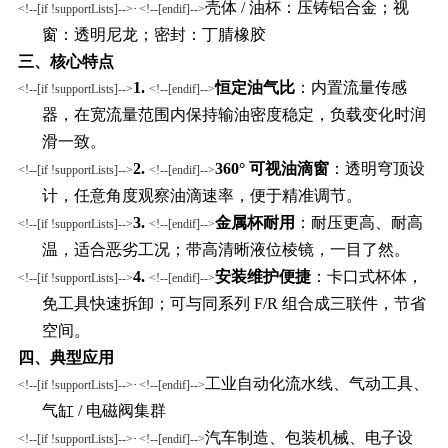
壳体
/ 油杯：
压铸铝合金
；视
·
<!--[if !supportLists]-->
<!--[endif]-->
窗：透明尼龙；密封：丁腈橡胶
三、核心特点
1.
恒定油气比
：内置流量传感
<!--[if !supportLists]-->
<!--[endif]-->
器，在宽流量范围内保持
输油密度稳定
，负载变化时润
滑一致。
2.
360° 可视油滴窗
：透明穹顶设
<!--[if !supportLists]-->
<!--[endif]-->
计，
任意角度观察油滴速率
，便于精准调节。
3.
金属杯耐用
：耐压更高、耐高
<!--[if !supportLists]-->
<!--[endif]-->
温，适
合
恶劣工况
；带高清晰
液位棱镜
，一
目了然。
4.
安装维护便捷
：卡口式杯体
，
<!--[if !supportLists]-->
<!--[endif]-->
免工具快速拆卸
；可
与同系列
F/R 组合成三联件，节省
空间。
四、典型应用
工业自动化流水线、气动工具、
·
<!--[if !supportLists]-->
<!--[endif]-->
气缸
/ 电磁阀集群
汽车制造、包装机械、电子设
·
<!--[if !supportLists]-->
<!--[endif]-->