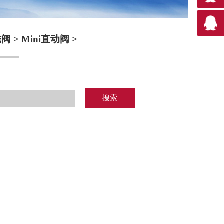
磁阀
>
Mini直动阀
>