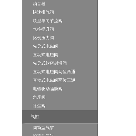
消音器
快速排气阀
块型单向节流阀
气控提升阀
比例压力阀
先导式电磁阀
直动式电磁阀
先导式软密封滑阀
直动式电磁阀两位两通
直动式电磁阀两位三通
电磁驱动隔膜阀
角座阀
除尘阀
气缸
圆筒型气缸