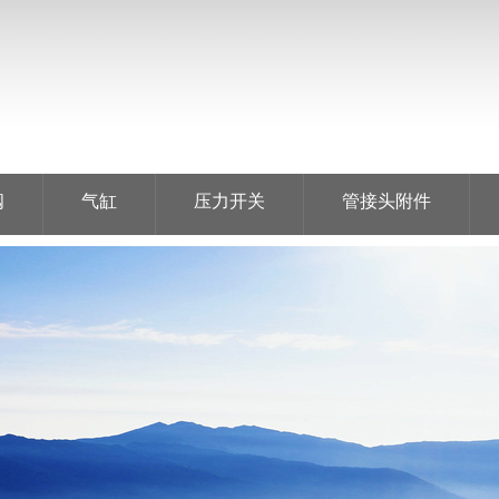
阀
气缸
压力开关
管接头附件