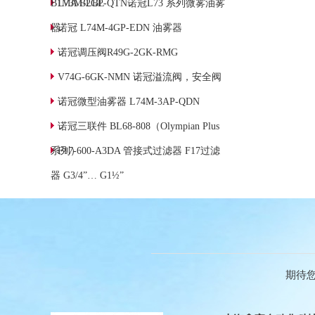
B1MA BLBL
L73M-2GP-QTN诺冠L73 系列微雾油雾
器
诺冠 L74M-4GP-EDN 油雾器
诺冠调压阀R49G-2GK-RMG
V74G-6GK-NMN 诺冠溢流阀，安全阀
诺冠微型油雾器 L74M-3AP-QDN
诺冠三联件 BL68‑808（Olympian Plus
系列）
F17-600-A3DA 管接式过滤器 F17过滤
器 G3/4”… G1½”
期待您