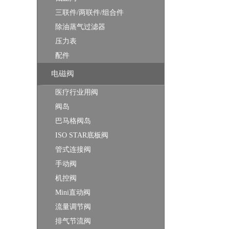
三联件/两联件/组合件
除油蒸气过滤器
压力表
配件
电磁阀
医疗行业用阀
阀岛
巴马格阀岛
ISO STAR底板阀
管式连接阀
手动阀
机控阀
Mini直动阀
流量调节阀
排气节流阀